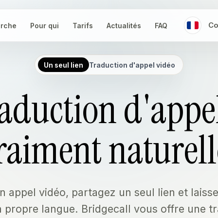
Co
rche
Pour qui
Tarifs
Actualités
FAQ
Un seul lien
Traduction d'appel vidéo
aduction d'appe
raiment naturell
 appel vidéo, partagez un seul lien et lais
a propre langue. Bridgecall vous offre une t